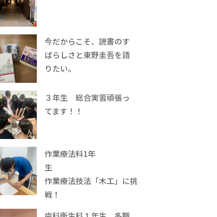
今だからこそ、読書のす
ばらしさと東野圭吾を語
りたい。
３年生 総合実習頑張っ
てます！！
作業療法科1年
生
作業療法技法「木工」に挑
戦！
歯科衛生科１年生、多職