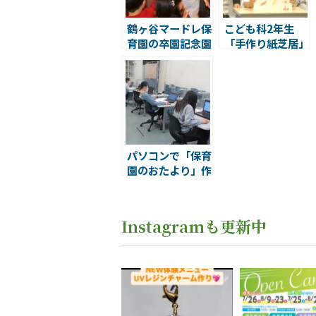
鶴ヶ谷マードレ保
こども科2年生
育園の卒園記念園
「手作り紙芝居」
外保育＆保育学生
との交流会
パソコンで「保育
園のおたより」作
り
Instagramも更新中