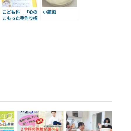
こども科 「心の
小籠包
こもった手作り招
待状」