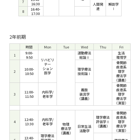
7
16:30
人間発
解剖学
達
Ⅰ
16:40-
8
17:30
2年前期
時間
Mon
Tue
Wed
Thu
Fri
9:00-
運動療法
生活
1
9:50
総論Ⅱ
環境学
リハビリ
骨関節
テー
疾患系
ション
10:00-
理学療法
2
理学
医学
10:50
技術論Ⅰ
療法学
（講義）
骨関節
義肢
疾患系
11:00-
内科学/
3
装具学
理学
11:50
老年学
（講義）
療法学
（演習）
骨関節
理学療法
疾患系
12:40-
内科学/
4
評価学Ⅱ
理学
13:30
老年学
物理
（講義）
療法学
日常生活
療法学
（演習）
活動学
（講義）
理学療法
13:40-