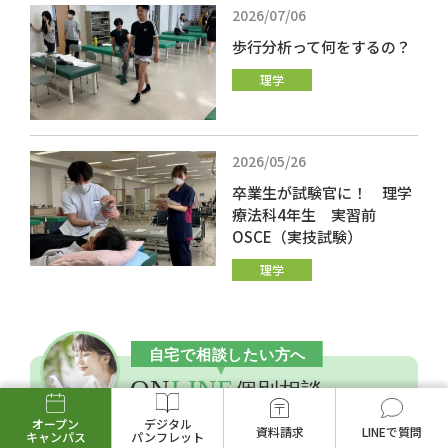
2026/07/06
歩行分析って何をするの？
理学
2026/05/26
卒業生が試験官に！ 理学
療法科4年生 実習前
OSCE（実技試験）
理学
オープン
デジタル
資料請求
LINEで質問
キャンパス
パンフレット