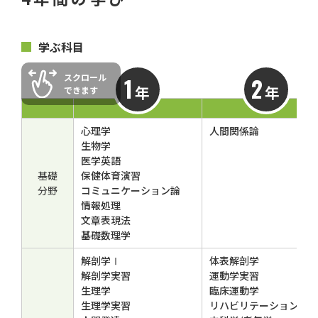
学ぶ科目
1
2
年
年
心理学
人間関係論
生物学
医学英語
基礎
保健体育演習
分野
コミュニケーション論
情報処理
文章表現法
基礎数理学
解剖学Ⅰ
体表解剖学
解剖学実習
運動学実習
生理学
臨床運動学
生理学実習
リハビリテーション医