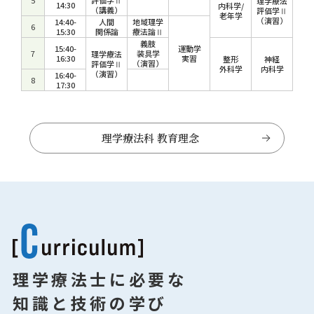
5
評価学Ⅱ
理学療法
14:30
内科学/
（講義）
評価学Ⅱ
老年学
（演習）
14:40-
人間
地域理学
6
15:30
関係論
療法論Ⅱ
義肢
15:40-
運動学
7
装具学
理学療法
16:30
実習
整形
神経
（演習）
評価学Ⅱ
外科学
内科学
（演習）
16:40-
8
17:30
理学療法科 教育理念
理学療法士に必要な
知識と技術の学び