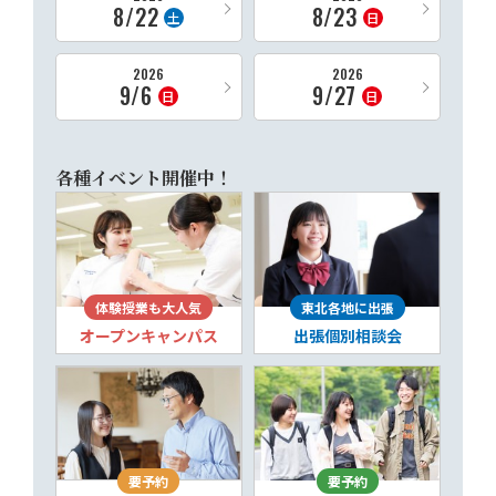
8/22
8/23
土
日
2026
2026
9/6
9/27
日
日
各種イベント開催中！
体験授業も大人気
東北各地に出張
オープンキャンパス
出張個別相談会
要予約
要予約