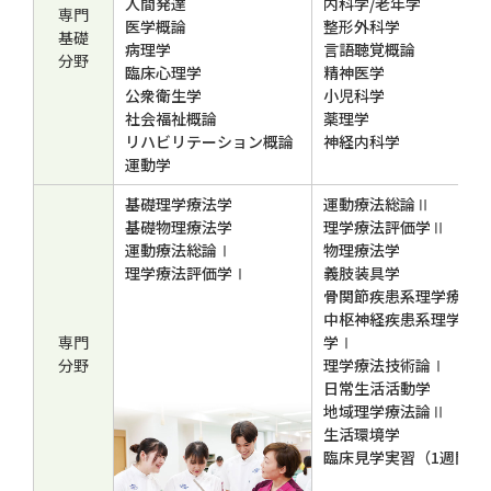
人間発達
内科学/老年学
専門
医学概論
整形外科学
基礎
病理学
言語聴覚概論
分野
臨床心理学
精神医学
公衆衛生学
小児科学
社会福祉概論
薬理学
リハビリテーション概論
神経内科学
運動学
基礎理学療法学
運動療法総論Ⅱ
基礎物理療法学
理学療法評価学Ⅱ
運動療法総論Ⅰ
物理療法学
理学療法評価学Ⅰ
義肢装具学
骨関節疾患系理学療法
中枢神経疾患系理学療
専門
学Ⅰ
分野
理学療法技術論Ⅰ
日常生活活動学
地域理学療法論Ⅱ
生活環境学
臨床見学実習（1週間）