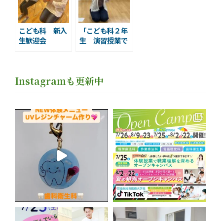
こども科 新入
「こども科２年
生歓迎会
生 演習授業で
楽しく保育の引
き出しを増やし
ています」￼
Instagramも更新中