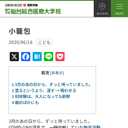
ACCESS
小籠包
2020/06/16
こども
X
Facebook
Hatena
Line
Pocket
目次
[
非表示
]
1
3月のあの日から、ずっと待っていました。
2
塗るというより、浸す → 吸わせる
3
初体験は、大人になっても新鮮
4
器のほかにも
3月のあの日から、ずっと待っていました。
COVID-19の混乱で、一時中断していた
陶芸活動
。