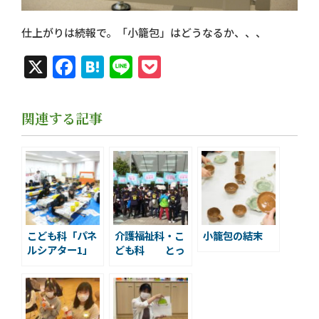
仕上がりは続報で。「小籠包」はどうなるか、、、
X
Facebook
Hatena
Line
Pocket
関連する記事
こども科「パネ
介護福祉科・こ
小籠包の結末
ルシアター1」
ども科 とっ
ておきの音楽祭
ボランティア