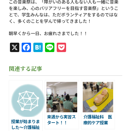
この音楽祭は、「障がいのある人もない人も一緒に音楽
を楽しみ、心のバリアフリーを目指す音楽祭」というこ
とで、学生みんなは、ただボランティアをするのではな
く、多くのことを学んで帰ってきました！
朝早くから一日、お疲れさまでした！！
X
Facebook
Hatena
Line
Pocket
関連する記事
来週から実習ス
介護福祉科 医
授業が始まりま
タート！！
療的ケア授業
した～介護福祉