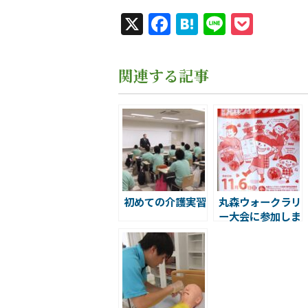
X
Facebook
Hatena
Line
Pock
関連する記事
初めての介護実習
丸森ウォークラリ
ー大会に参加しま
した