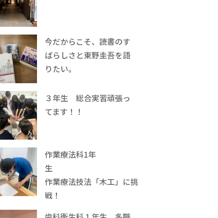
今だからこそ、読書のす
ばらしさと東野圭吾を語
りたい。
３年生 総合実習頑張っ
てます！！
作業療法科1年
生
作業療法技法「木工」に挑
戦！
歯科衛生科１年生、多職