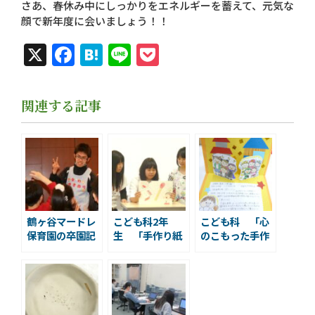
さあ、春休み中にしっかりをエネルギーを蓄えて、元気な
顔で新年度に会いましょう！！
X
Facebook
Hatena
Line
Pocket
関連する記事
鶴ヶ谷マードレ
こども科2年
こども科 「心
保育園の卒園記
生 「手作り紙
のこもった手作
念園外保育＆保
芝居」
り招待状」
育学生との交流
会