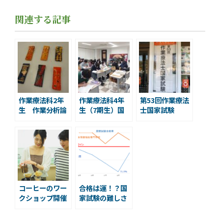
関連する記事
作業療法科2年
作業療法科4年
第53回作業療法
生 作業分析論
生（7期生）国
士国家試験
家試験対策風景
コーヒーのワー
合格は運！？国
クショップ開催
家試験の難しさ
しました。
はばらつきが大
きい。2019年