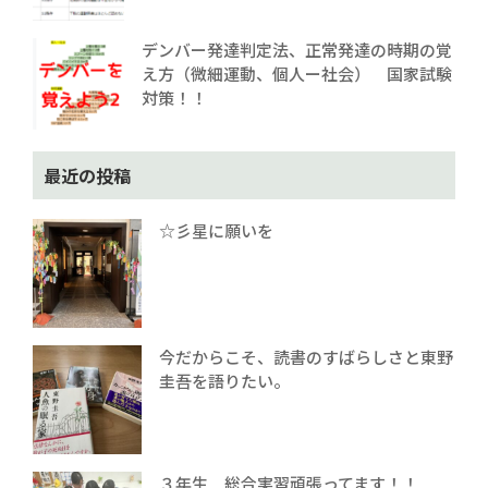
デンバー発達判定法、正常発達の時期の覚
え方（微細運動、個人ー社会） 国家試験
対策！！
最近の投稿
☆彡星に願いを
今だからこそ、読書のすばらしさと東野
圭吾を語りたい。
３年生 総合実習頑張ってます！！