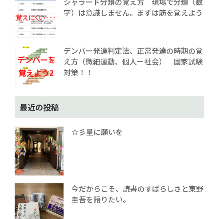
シャラード分類の覚え方 現場で分類（数
字）は意識しません。まずは筋を覚えよう
デンバー発達判定法、正常発達の時期の覚
え方（微細運動、個人ー社会） 国家試験
対策！！
最近の投稿
☆彡星に願いを
今だからこそ、読書のすばらしさと東野
圭吾を語りたい。