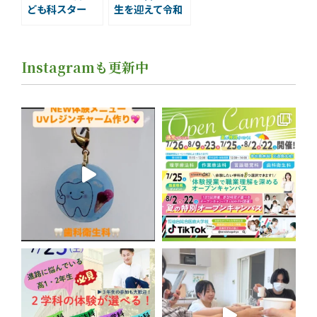
ども科スター
生を迎えて令和
ト 保育士・幼
5年度もスター
稚園教諭を目指
トしました。
した学生が新た
Instagramも更新中
な一歩を踏み出
しました」￼