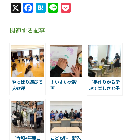
X
Facebook
Hatena
Line
Pocket
関連する記事
やっぱり遊びで
すいすい水彩
「手作りから学
大歓迎
画！
ぶ！楽しさと子
どもの心」
「令和4年度こ
こども科 新入