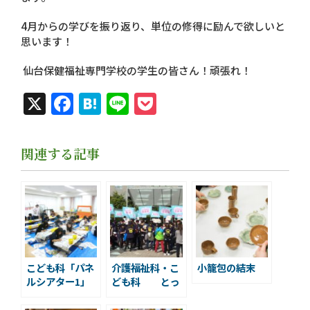
4月からの学びを振り返り、単位の修得に励んで欲しいと
思います！
仙台保健福祉専門学校の学生の皆さん！頑張れ！
X
Facebook
Hatena
Line
Pocket
関連する記事
こども科「パネ
介護福祉科・こ
小籠包の結末
ルシアター1」
ども科 とっ
ておきの音楽祭
ボランティア