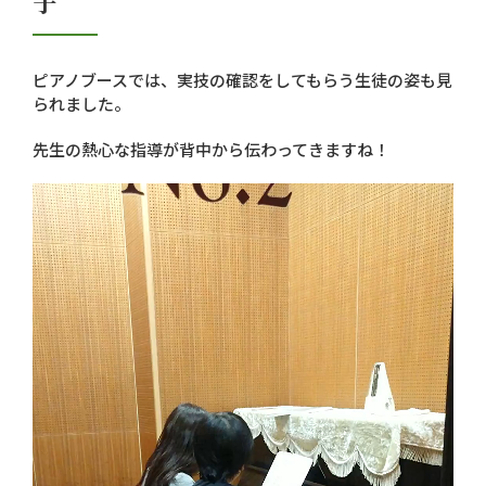
子
ピアノブースでは、実技の確認をしてもらう生徒の姿も見
られました。
先生の熱心な指導が背中から伝わってきますね！
動
画
プ
レ
ー
ヤ
ー