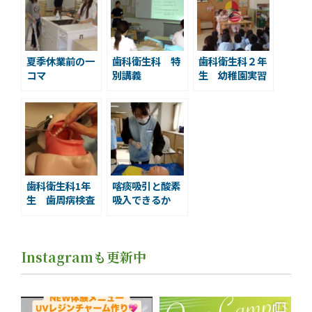
夏季休業前の一
歯科衛生科 特
歯科衛生科２年
コマ
別講義
生 幼稚園実習
歯科衛生科1年
喀痰吸引と酸素
生 歯周病検査
吸入できるか
模型実習
な？！
Instagramも更新中