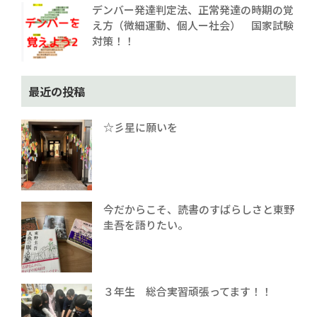
デンバー発達判定法、正常発達の時期の覚
え方（微細運動、個人ー社会） 国家試験
対策！！
最近の投稿
☆彡星に願いを
今だからこそ、読書のすばらしさと東野
圭吾を語りたい。
３年生 総合実習頑張ってます！！