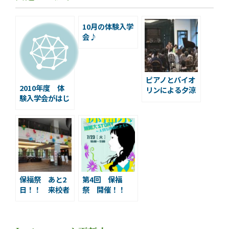
10月の体験入学
会♪
ピアノとバイオ
2010年度 体
リンによる夕涼
験入学会がはじ
みコンサート
まりました
保福祭 あと2
第4回 保福
日！！ 来校者
祭 開催！！
プレゼントのご
案内です