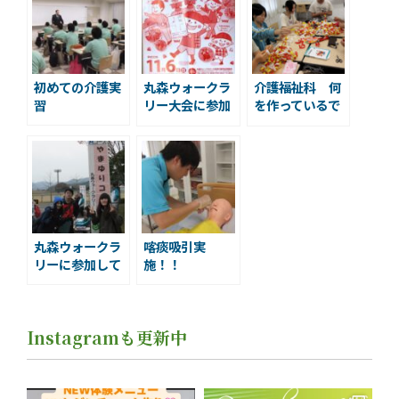
初めての介護実
丸森ウォークラ
介護福祉科 何
習
リー大会に参加
を作っているで
しました
しょう？
丸森ウォークラ
喀痰吸引実
リーに参加して
施！！
きました！
Instagramも更新中