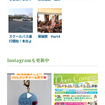
［小便小僧編］
試験合格発表!!!
実習を終えまし
た！
スクールバス運
保福祭 Part4
行開始！本日よ
り！
Instagramも更新中