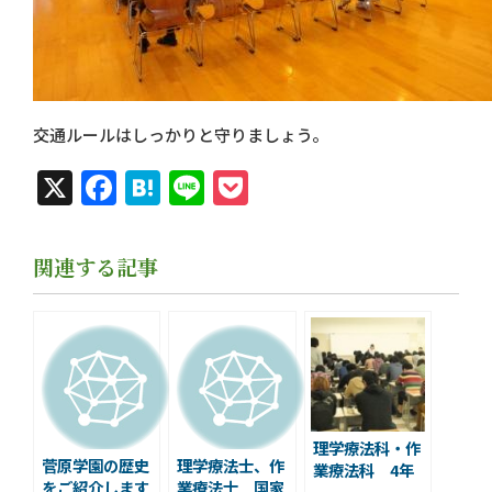
交通ルールはしっかりと守りましょう。
X
Facebook
Hatena
Line
Pocket
関連する記事
理学療法科・作
菅原学園の歴史
理学療法士、作
業療法科 4年
をご紹介します
業療法士 国家
生が最後の臨床