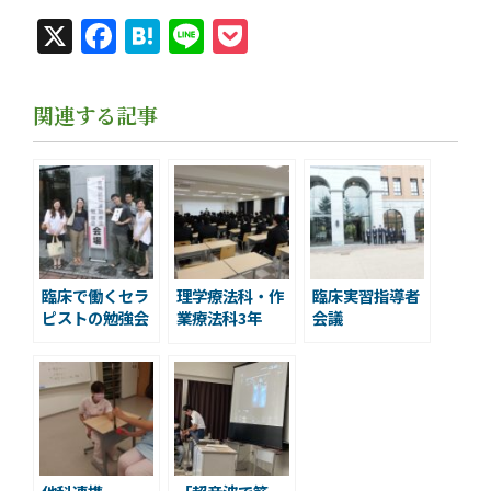
X
Facebook
Hatena
Line
Pocket
関連する記事
臨床で働くセラ
理学療法科・作
臨床実習指導者
ピストの勉強会
業療法科3年
会議
生 評価実習
出陣式