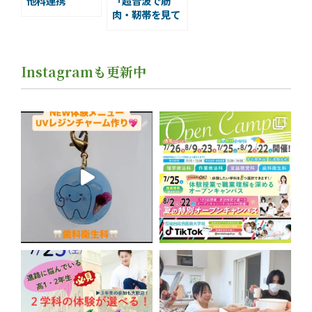
他科連携
「超音波で筋
肉・靭帯を見て
みよう！～ここ
までできる理学
療法～」
Instagramも更新中