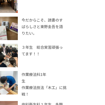
今だからこそ、読書のす
ばらしさと東野圭吾を語
りたい。
３年生 総合実習頑張っ
てます！！
作業療法科1年
生
作業療法技法「木工」に挑
戦！
歯科衛生科１年生、多職