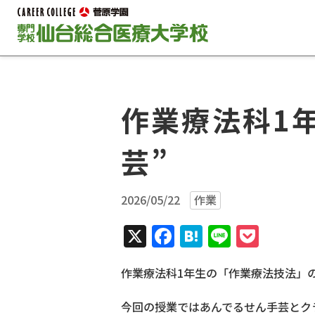
作業療法科1
芸”
2026/05/22
作業
X
Facebook
Hatena
Line
Pock
作業療法科
1
年生の「作業療法技法」
今回の授業ではあんでるせん手芸とク