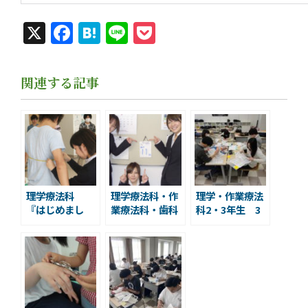
X
Facebook
Hatena
Line
Pocket
関連する記事
理学療法科
理学療法科・作
理学・作業療法
『はじめまし
業療法科・歯科
科2・3年生 3
て、オスキーで
衛生科合同
科目模試に向け
す』
『国家試験合格
て！
へ！決起集
会！』