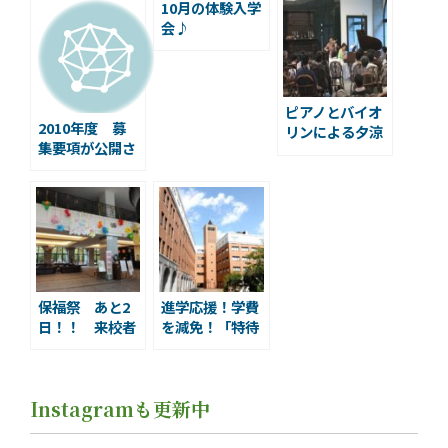
10月の体験入学
会♪
ピアノとバイオ
2010年度 募
リンによる夕涼
集要項が公開さ
みコンサート
れました
保福祭 あと2
進学応援！学費
日！！ 来校者
を減免！「特待
プレゼントのご
生試験第Ⅰ期」
案内です
のご案内
Instagramも更新中