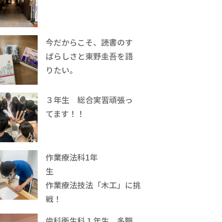
今だからこそ、読書のす
ばらしさと東野圭吾を語
りたい。
３年生 総合実習頑張っ
てます！！
作業療法科1年
生
作業療法技法「木工」に挑
戦！
歯科衛生科１年生、多職