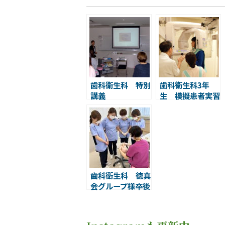
歯科衛生科 特別
歯科衛生科3年
講義
生 模擬患者実習
歯科衛生科 徳真
会グループ様卒後
研修「Ｔｅｃ作製
研修」