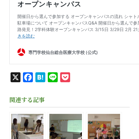
X
Facebook
Hatena
Line
Pocket
関連する記事