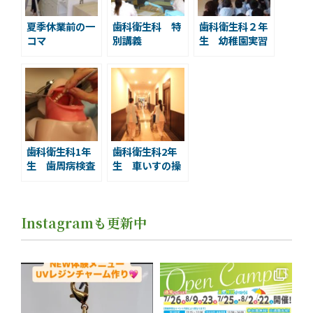
夏季休業前の一
歯科衛生科 特
歯科衛生科２年
コマ
別講義
生 幼稚園実習
歯科衛生科1年
歯科衛生科2年
生 歯周病検査
生 車いすの操
模型実習
作方法
Instagramも更新中