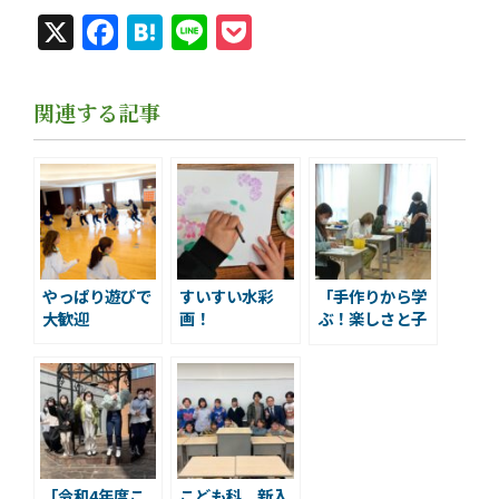
X
Facebook
Hatena
Line
Pocket
関連する記事
やっぱり遊びで
すいすい水彩
「手作りから学
大歓迎
画！
ぶ！楽しさと子
どもの心」
「令和4年度こ
こども科 新入