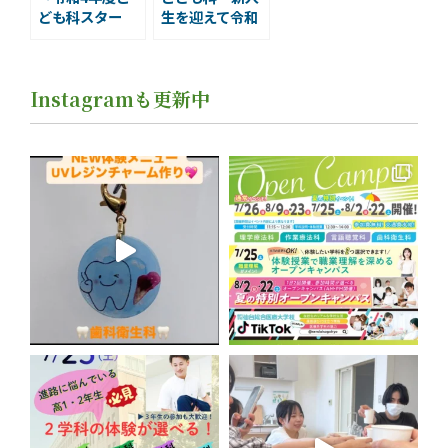
ども科スター
生を迎えて令和
ト 保育士・幼
5年度もスター
稚園教諭を目指
トしました。
した学生が新た
Instagramも更新中
な一歩を踏み出
しました」￼