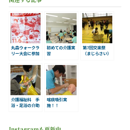
丸森ウォークラ
初めての介護実
第7回交楽祭
リー大会に参加
習
（まじらさい）
しました
に参加してきま
した！
介護福祉科 手
喀痰吸引実
浴・足浴の介助
施！！
Instagramも更新中