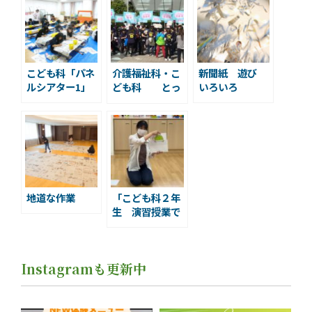
こども科「パネ
介護福祉科・こ
新聞紙 遊び
ルシアター1」
ども科 とっ
いろいろ
ておきの音楽祭
ボランティア
地道な作業
「こども科２年
生 演習授業で
楽しく保育の引
き出しを増やし
ています」￼
Instagramも更新中