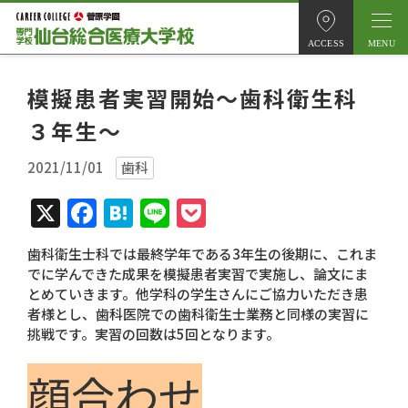
ACCESS
模擬患者実習開始～歯科衛生科
３年生～
2021/11/01
歯科
X
Facebook
Hatena
Line
Pocket
歯科衛生士科では最終学年である
3
年生の後期に、これま
でに学んできた成果を模擬患者実習で実施し、論文にま
とめていきます。他学科の学生さんにご協力いただき患
者様とし、歯科医院での歯科衛生士業務と同様の実習に
挑戦です。実習の回数は
5
回となります。
顔合わせ