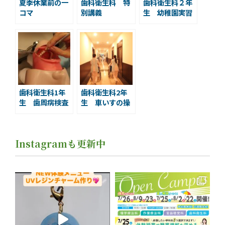
夏季休業前の一
歯科衛生科 特
歯科衛生科２年
コマ
別講義
生 幼稚園実習
歯科衛生科1年
歯科衛生科2年
生 歯周病検査
生 車いすの操
模型実習
作方法
Instagramも更新中