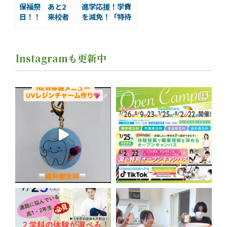
保福祭 あと2
進学応援！学費
日！！ 来校者
を減免！「特待
プレゼントのご
生試験第Ⅰ期」
案内です
のご案内
Instagramも更新中