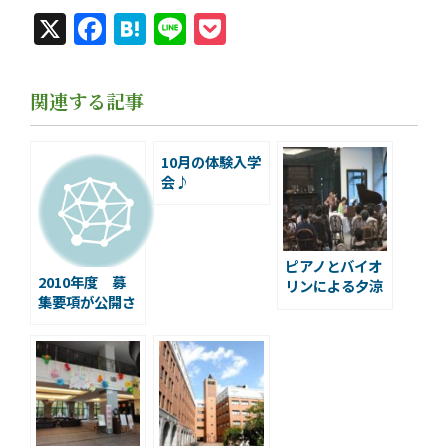
X
Facebook
Hatena
Line
Pocket
関連する記事
10月の体験入学
会♪
ピアノとバイオ
2010年度 募
リンによる夕涼
集要項が公開さ
みコンサート
れました