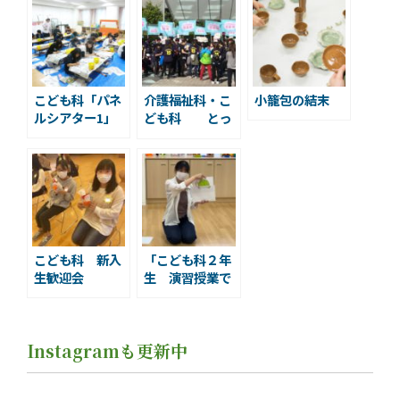
こども科「パネ
介護福祉科・こ
小籠包の結末
ルシアター1」
ども科 とっ
ておきの音楽祭
ボランティア
こども科 新入
「こども科２年
生歓迎会
生 演習授業で
楽しく保育の引
き出しを増やし
ています」￼
Instagramも更新中